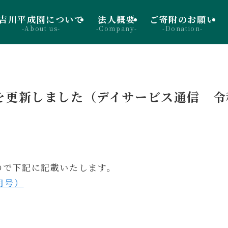
吉川平成園について
法人概要
ご寄附のお願い
-About us-
-Company-
-Donation-
を更新しました（デイサービス通信 令
ので下記に記載いたします。
月号）